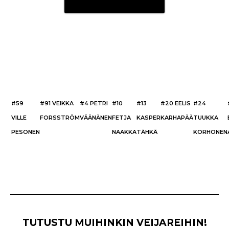
#59
#91 VEIKKA
#4 PETRI
#10
#13
#20 EELIS
#24
VILLE
FORSSTRÖM
VÄÄNÄNEN
FETJA
KASPER
KARHAPÄÄ
TUUKKA
PESONEN
NAAKKA
TÄHKÄ
KORHONEN
TUTUSTU MUIHINKIN VEIJAREIHIN!