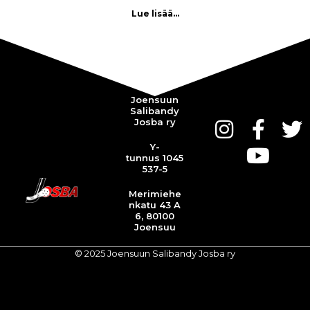
Lue lisää...
Joensuun
Salibandy
Josba ry
Y-
tunnus 1045
537-5
Merimiehe
nkatu 43 A
6, 80100
Joensuu
© 2025 Joensuun Salibandy Josba ry