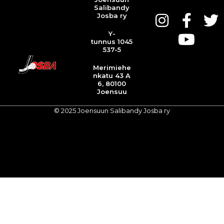
Salibandy
Josba ry
Y-
tunnus 1045
537-5
Merimiehe
nkatu 43 A
6, 80100
Joensuu
© 2025 Joensuun Salibandy Josba ry