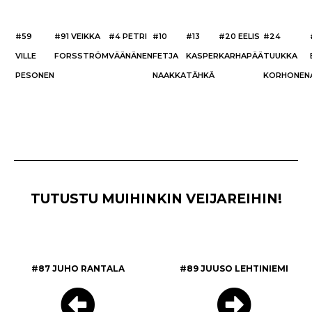
#59
#91 VEIKKA
#4 PETRI
#10
#13
#20 EELIS
#24
VILLE
FORSSTRÖM
VÄÄNÄNEN
FETJA
KASPER
KARHAPÄÄ
TUUKKA
PESONEN
NAAKKA
TÄHKÄ
KORHONEN
TUTUSTU MUIHINKIN VEIJAREIHIN!
#87 JUHO RANTALA
#89 JUUSO LEHTINIEMI