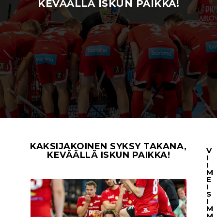
KEVÄÄLLÄ ISKUN PAIKKA!
KAKSIJAKOINEN SYKSY TAKANA,
V
KEVÄÄLLÄ ISKUN PAIKKA!
I
I
M
E
I
S
I
M
M