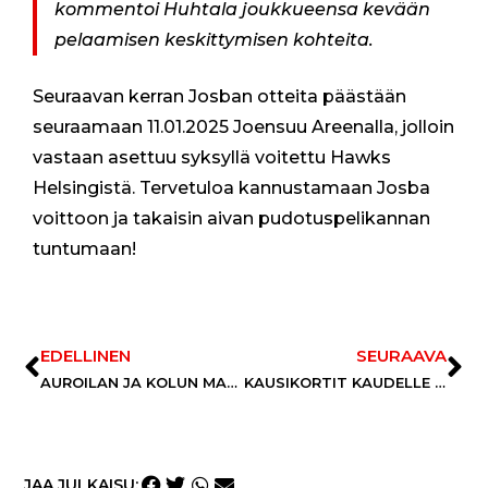
kommentoi Huhtala joukkueensa kevään
t
o
pelaamisen keskittymisen kohteita.
n
j
ä
Seuraavan kerran Josban otteita päästään
l
seuraamaan 11.01.2025 Joensuu Areenalla, jolloin
l
e
vastaan asettuu syksyllä voitettu Hawks
e
Helsingistä. Tervetuloa kannustamaan Josba
n
a
voittoon ja takaisin aivan pudotuspelikannan
i
tuntumaan!
k
a
v
a
r
m
EDELLINEN
SEURAAVA
i
AUROILAN JA KOLUN MATKA JATKUU JOSBASTA KOHTI SEURAAVIA HAASTEITA
KAUSIKORTIT KAUDELLE 2025–2026 NYT MYYNNISSÄ!
s
t
a
a
o
m
JAA JULKAISU: