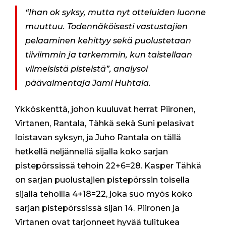
N
“Ihan ok syksy, mutta nyt otteluiden luonne
I
S
muuttuu. Todennäköisesti vastustajien
S
pelaaminen kehittyy sekä puolustetaan
Ä
tiiviimmin ja tarkemmin, kun taistellaan
!
I
viimeisistä pisteistä”, analysoi
n
päävalmentaja Jami Huhtala.
s
s
i
Ykköskenttä, johon kuuluvat herrat Piironen,
-
D
Virtanen, Rantala, Tähkä sekä Suni pelasivat
i
loistavan syksyn, ja Juho Rantala on tällä
v
a
hetkellä neljännellä sijalla koko sarjan
r
pistepörssissä tehoin 22+6=28. Kasper Tähkä
i
k
on sarjan puolustajien pistepörssin toisella
a
sijalla tehoilla 4+18=22, joka suo myös koko
u
s
sarjan pistepörssissä sijan 14. Piironen ja
i
Virtanen ovat tarjonneet hyvää tulitukea
2