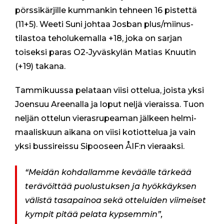
0
pörssikärjille kummankin tehneen 16 pistettä
2
5
(11+5). Weeti Suni johtaa Josban plus/miinus-
–
tilastoa teholukemalla +18, joka on sarjan
2
0
toiseksi paras O2-Jyväskylän Matias Knuutin
2
(+19) takana.
6
s
t
Tammikuussa pelataan viisi ottelua, joista yksi
a
Joensuu Areenalla ja loput neljä vieraissa. Tuon
r
t
neljän ottelun vierasrupeaman jälkeen helmi-
t
a
maaliskuun aikana on viisi kotiottelua ja vain
a
yksi bussireissu Sipooseen ÅIF:n vieraaksi.
p
i
a
“Meidän kohdallamme keväälle tärkeää
n
,
terävöittää puolustuksen ja hyökkäyksen
j
välistä tasapainoa sekä otteluiden viimeiset
a
n
kympit pitää pelata kypsemmin”,
y