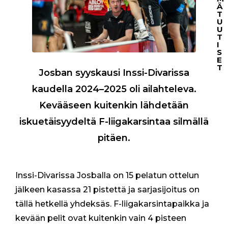
Ä
T
U
U
T
I
S
E
T
Josban syyskausi Inssi-Divarissa
K
kaudella 2024–2025 oli ailahteleva.
A
Kevääseen kuitenkin lähdetään
U
S
iskuetäisyydeltä F-liigakarsintaa silmällä
I
pitäen.
K
O
R
T
Inssi-Divarissa Josballa on 15 pelatun ottelun
I
jälkeen kasassa 21 pistettä ja sarjasijoitus on
T
tällä hetkellä yhdeksäs. F-liigakarsintapaikka ja
K
A
kevään pelit ovat kuitenkin vain 4 pisteen
U