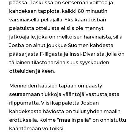
päässä. Taskussa on seitsemän voittoa ja
D
kahdeksan tappiota, kaikki 60 minuutin
E
L
varsinaisella peliajalla. Yksikään Josban
L
pelatuista otteluista ei siis ole mennyt
E
jatkoajalle, joka on melkoisen harvinaista, sillä
2
0
Josba on ainut joukkue Suomen kahdesta
2
pääsarjasta F-liigasta ja Inssi-Divarista, jolla on
5
tällainen tilastoharvinaisuus syyskauden
–
2
otteluiden jälkeen.
0
2
Menneiden kausien tapaan on päästy
6
seuraamaan tiukkoja vääntöjä vastustajasta
N
Y
riippumatta. Viisi kappaletta Josban
T
kahdeksasta häviöstä on tullut yhden maalin
M
erotuksella. Kolme ”maalin peliä” on onnistuttu
Y
Y
kääntämään voitoiksi.
N