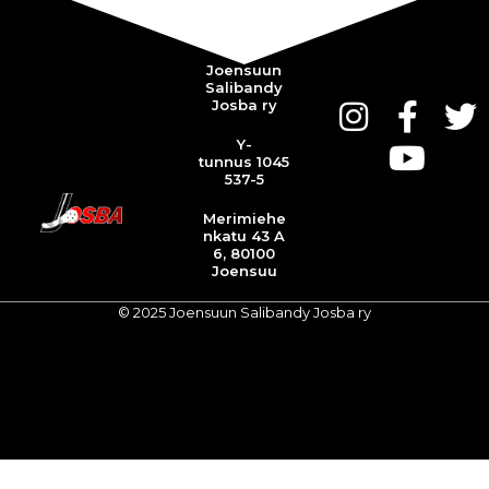
Joensuun
Salibandy
Josba ry
Y-
tunnus 1045
537-5
Merimiehe
nkatu 43 A
6, 80100
Joensuu
© 2025 Joensuun Salibandy Josba ry