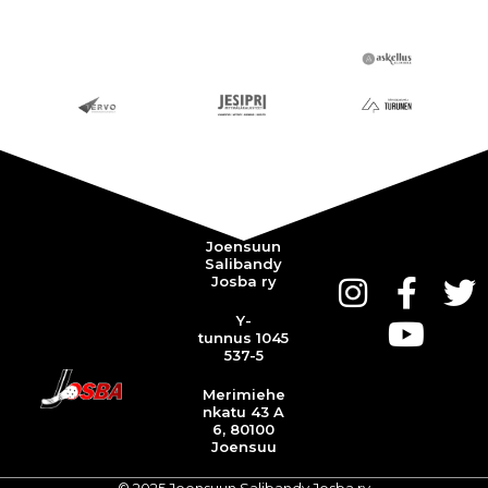
Joensuun
Salibandy
Josba ry
Y-
tunnus 1045
537-5
Merimiehe
nkatu 43 A
6, 80100
Joensuu
© 2025 Joensuun Salibandy Josba ry