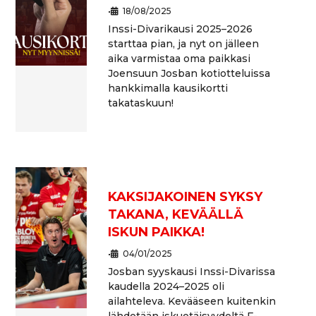
•
18/08/2025
Inssi-Divarikausi 2025–2026
starttaa pian, ja nyt on jälleen
aika varmistaa oma paikkasi
Joensuun Josban kotiotteluissa
hankkimalla kausikortti
takataskuun!
KAKSIJAKOINEN SYKSY
TAKANA, KEVÄÄLLÄ
ISKUN PAIKKA!
•
04/01/2025
Josban syyskausi Inssi-Divarissa
kaudella 2024–2025 oli
ailahteleva. Kevääseen kuitenkin
lähdetään iskuetäisyydeltä F-